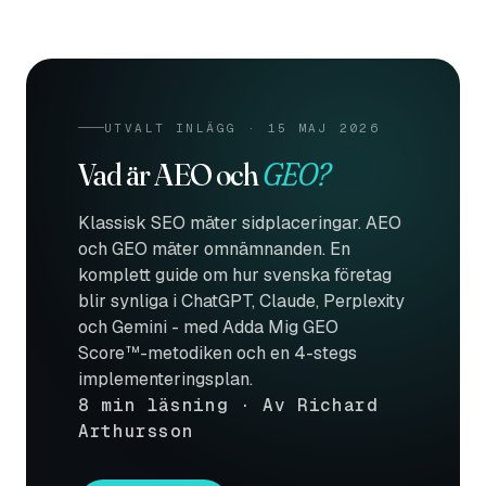
UTVALT INLÄGG · 15 MAJ 2026
Vad är AEO och
GEO?
Klassisk SEO mäter sidplaceringar. AEO
och GEO mäter omnämnanden. En
komplett guide om hur svenska företag
blir synliga i ChatGPT, Claude, Perplexity
och Gemini - med Adda Mig GEO
Score™-metodiken och en 4-stegs
implementeringsplan.
8 min läsning · Av Richard
Arthursson