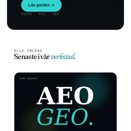
Läs guiden →
GUIDE · AEO · GEO
ALLA INLÄGG
Senaste i vår
verkstad
.