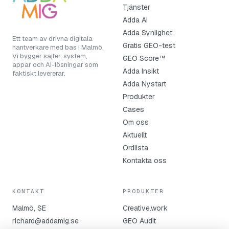
Tjänster
Adda AI
Adda Synlighet
Ett team av drivna digitala
Gratis GEO-test
hantverkare med bas i Malmö.
Vi bygger sajter, system,
GEO Score™
appar och AI-lösningar som
Adda Insikt
faktiskt levererar.
Adda Nystart
Produkter
Cases
Om oss
Aktuellt
Ordlista
Kontakta oss
KONTAKT
PRODUKTER
Malmö, SE
Creative.work
richard@addamig.se
GEO Audit