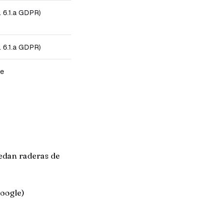
l 6.1.a GDPR)
l 6.1.a GDPR)
se
edan raderas de
oogle)