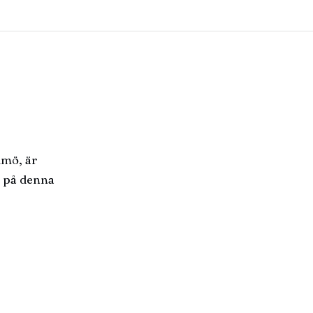
lmö, är
r på denna