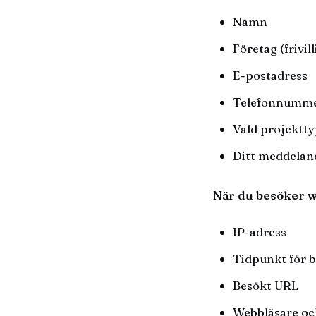
Namn
Företag (frivill
E-postadress
Telefonnummer 
Vald projektt
Ditt meddelan
När du besöker w
IP-adress
Tidpunkt för 
Besökt URL
Webbläsare oc