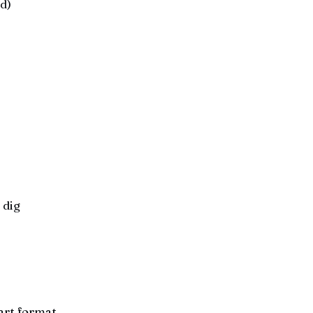
d)
 dig
bart format