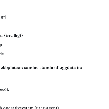
igt)
(frivilligt)
yp
de
ebbplatsen samlas standardloggdata in:
besök
h operativsystem (user-agent)