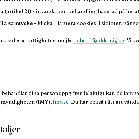
da
(artikel 21) - invända mot behandling baserad på berät
alla samtycke
- klicka "Hantera cookies" i sidfoten när s
n av dessa rättigheter, mejla
richard@addamig.se
. Vi s
 behandlar dina personuppgifter felaktigt kan du lämna 
smyndigheten (IMY)
,
imy.se
. Du har också rätt att vända
taljer