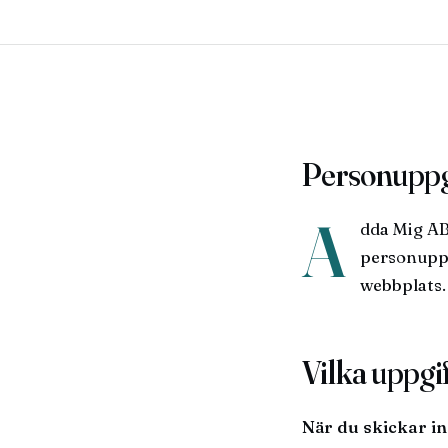
Personuppg
A
dda Mig AB
personuppg
webbplats.
Vilka uppgif
När du skickar i