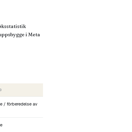
ksstatistik
uppsbygge i Meta
D
se / förberedelse av
se