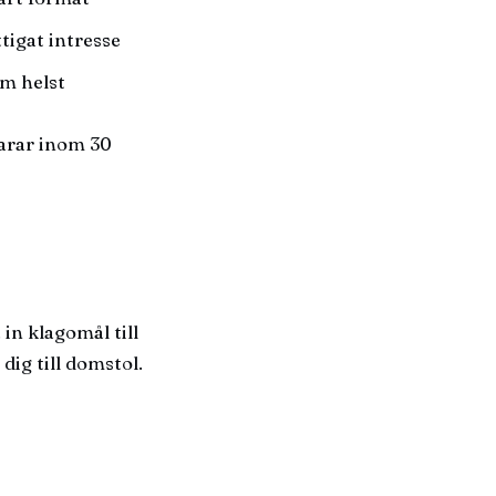
tigat intresse
om helst
varar inom 30
in klagomål till
 dig till domstol.