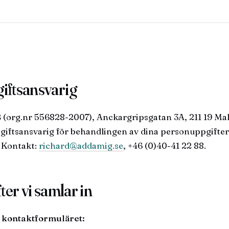
iftsansvarig
 (org.nr 556828-2007), Anckargripsgatan 3A, 211 19 Ma
iftsansvarig för behandlingen av dina personuppgifte
 Kontakt:
richard@addamig.se
, +46 (0)40-41 22 88.
ter vi samlar in
n kontaktformuläret: