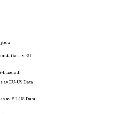
jten:
 omfattas av EU-
S-baserad)
as av EU-US Data
tas av EU-US Data