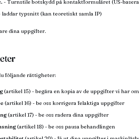
.
- Turnstile botskydd på kontaktformuläret (US-basera
 laddar typsnitt (kan teoretiskt samla IP)
dare dina uppgifter.
heter
u följande rättigheter:
ng
(artikel 15) - begära en kopia av de uppgifter vi har om
se
(artikel 16) - be oss korrigera felaktiga uppgifter
ing
(artikel 17) - be oss radera dina uppgifter
änsning
(artikel 18) - be oss pausa behandlingen
ortabilitet
(artikel 20) - få ut dina uppgifter i maskinläs