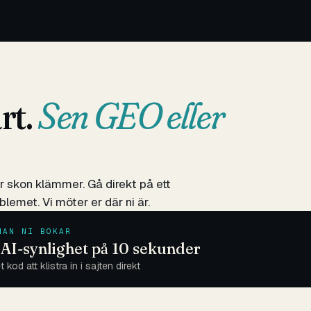
rt.
Sen GEO eller
r skon klämmer. Gå direkt på ett
lemet. Vi möter er där ni är.
NAN NI BOKAR
 AI-synlighet på 10 sekunder
 kod att klistra in i sajten direkt