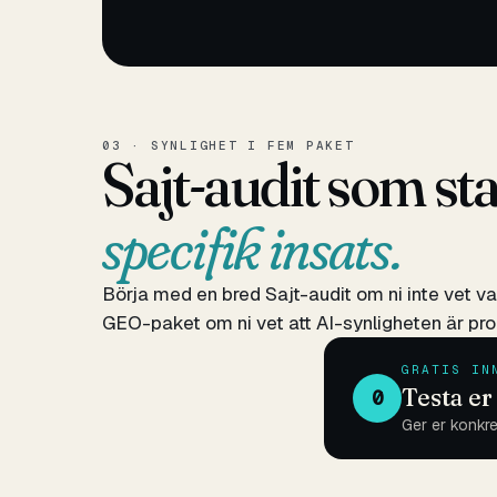
03 · SYNLIGHET I FEM PAKET
Sajt-audit som sta
specifik insats.
Börja med en bred Sajt-audit om ni inte vet va
GEO-paket om ni vet att AI-synligheten är prob
GRATIS IN
Testa er
0
Ger er konkret