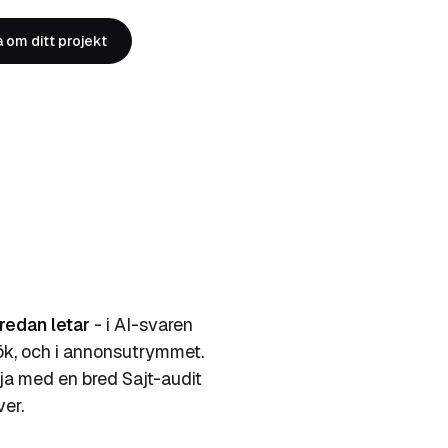
a om ditt projekt
redan letar
- i AI-svaren
sök, och i annonsutrymmet.
ja med en bred Sajt-audit
er.