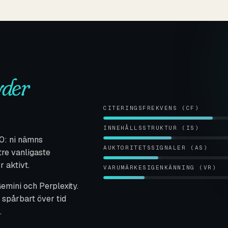
yder
CITERINGSFREKVENS (CF)
INNEHÅLLSSTRUKTUR (IS)
0: ni nämns
AUKTORITETSSIGNALER (AS)
tre vanligaste
 aktivt.
VARUMÄRKESIGENKÄNNING (VR)
emini och Perplexity.
 spårbart över tid
.