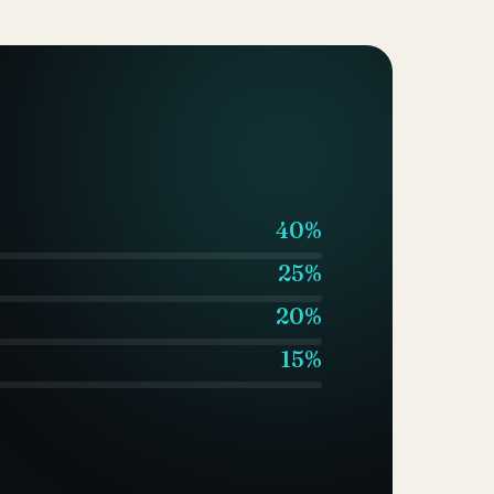
40%
25%
20%
15%