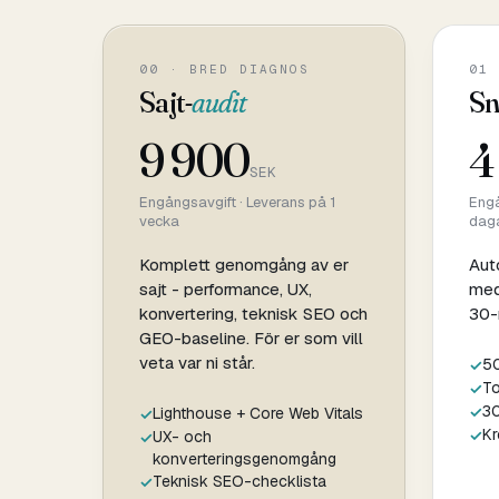
00 · BRED DIAGNOS
01 
Sajt-
audit
Sn
9 900
4
SEK
Engångsavgift · Leverans på 1
Engå
vecka
dag
Komplett genomgång av er
Aut
sajt - performance, UX,
med
konvertering, teknisk SEO och
30-
GEO-baseline. För er som vill
veta var ni står.
50
To
30
Lighthouse + Core Web Vitals
Kr
UX- och
konverteringsgenomgång
Teknisk SEO-checklista