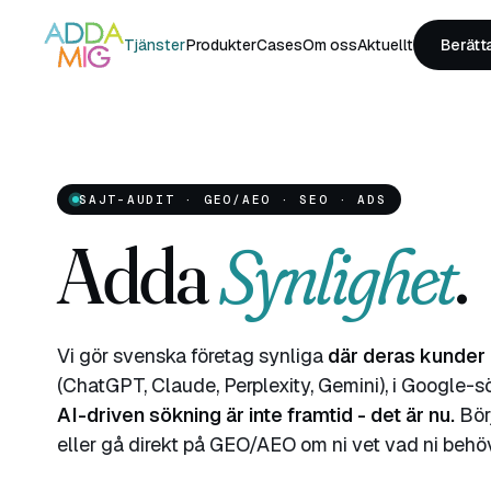
Tjänster
Produkter
Cases
Om oss
Aktuellt
Berätt
SAJT-AUDIT · GEO/AEO · SEO · ADS
Adda
Synlighet
.
Vi gör svenska företag synliga
där deras kunder 
(ChatGPT, Claude, Perplexity, Gemini), i Google-
AI-driven sökning är inte framtid - det är nu.
Bör
eller gå direkt på GEO/AEO om ni vet vad ni behöv