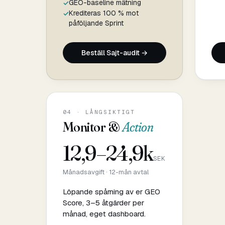
GEO-baseline mätning
Krediteras 100 % mot
påföljande Sprint
Beställ Sajt-audit →
04 · LÅNGSIKTIGT
Monitor &
Action
12,9–24,9k
SEK
Månadsavgift · 12-mån avtal
Löpande spårning av er GEO
Score, 3–5 åtgärder per
månad, eget dashboard.