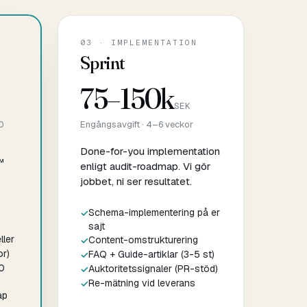
03 · IMPLEMENTATION
Sprint
75–150k
SEK
0
Engångsavgift · 4–6 veckor
Done-for-you implementation
™
enligt audit-roadmap. Vi gör
jobbet, ni ser resultatet.
Schema-implementering på er
sajt
ller
Content-omstrukturering
or)
FAQ + Guide-artiklar (3-5 st)
0
Auktoritetssignaler (PR-stöd)
Re-mätning vid leverans
ap