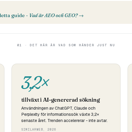
etta guide -
Vad är AEO och GEO?
→
01 · DET HÄR ÄR VAD SOM HÄNDER JUST NU
3,2×
tillväxt i AI-genererad sökning
Användningen av ChatGPT, Claude och
Perplexity för informationssök växte 3,2×
senaste året. Trenden accelererar - inte avtar.
SIMILARWEB, 2026