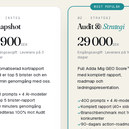
· INSTEG
02 · STRATEGI
apshot
Audit &
Strategi
 900
29 000
SEK
SEK
ngsavgift · Leverans på 3
Engångsavgift · Leverans på 1
ar
dagar
omatiserad kortrapport
Full Adda Mig GEO Score
 er top 5 brister och en
med komplett rapport,
min genomgång med oss.
roadmap och
ledningspresentation.
 prompts × 4 AI-modeller
p 5 brister-rapport
400 prompts × 4 AI-mode
 minuters genomgång
Komplett rapport (40+ sid
editeras 100% mot Audit
Branschbenchmark mot 1
konkurrenter
90-dagars action-roadm