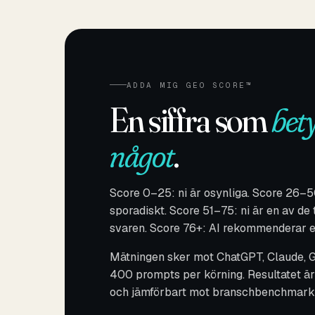
ADDA MIG GEO SCORE™
En siffra som
bet
något
.
Score 0–25: ni är osynliga. Score 26–5
sporadiskt. Score 51–75: ni är en av de 
svaren. Score 76+: AI rekommenderar er
Mätningen sker mot ChatGPT, Claude, G
400 prompts per körning. Resultatet är
och jämförbart mot branschbenchmark